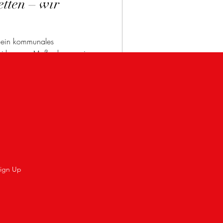
etten – wir
rt ein kommunales
t wirksamen Maßnahmen wie
wasserspendern und besserer
d Bürger. Trotz Ablehnung im
für uns zentral – zum Schutz
ign Up