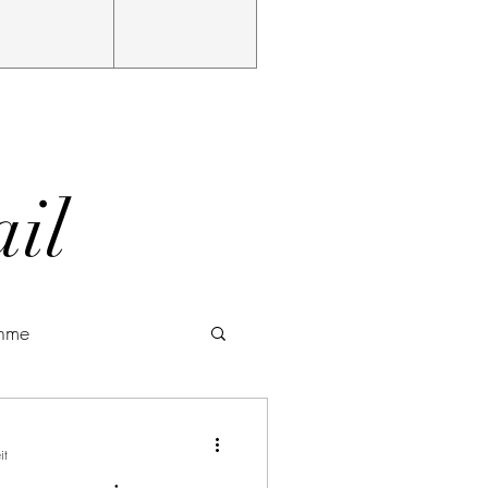
il
ahme
it