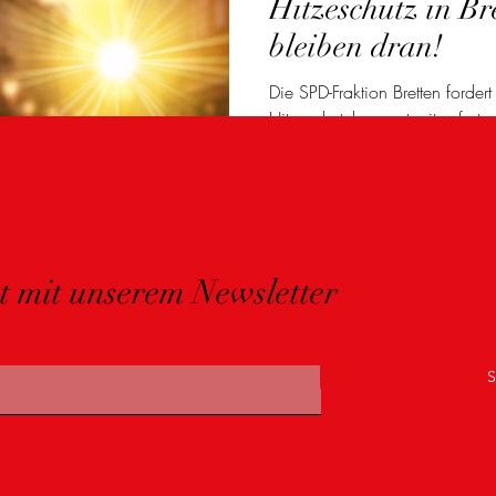
Hitzeschutz in Br
bleiben dran!
Die SPD-Fraktion Bretten forde
Hitzeschutzkonzept mit sofor
kühlen Rückzugsräumen, Trink
Information der Bürgerinnen un
Gemeinderat bleibt das Thema 
der Menschen in unserer Stadt.
t mit unserem Newsletter
S