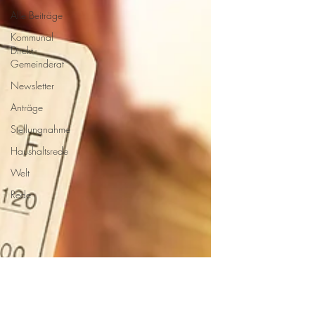
Alle Beiträge
Kommunal
Direkt -
Gemeinderat
Newsletter
Anträge
Stellungnahme
Haushaltsrede
Welt
Rede